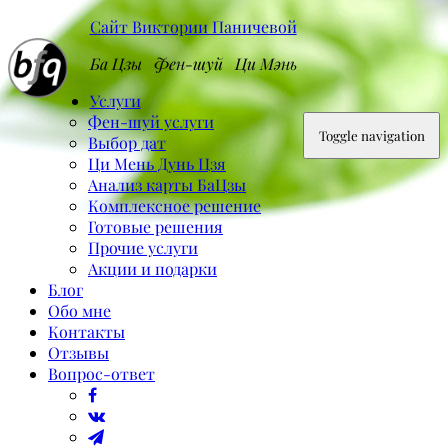
Сайт Виктории Паничевой
Ба Цзы Фен-шуй Ци Мэнь
Услуги
Фен-шуй услуги
Toggle navigation
Выбор дат
Ци Мень Дунь Цзя
Анализ карты БаЦзы
Комплексное решение
Готовые решения
Прочие услуги
Акции и подарки
Блог
Обо мне
Контакты
Отзывы
Вопрос-ответ