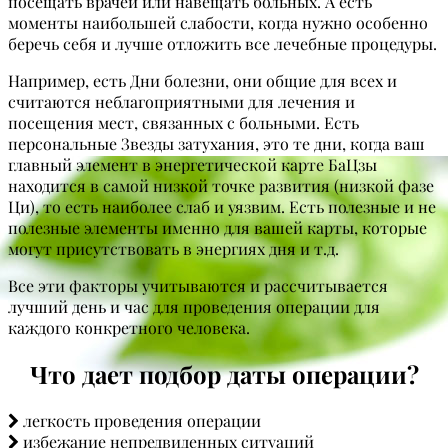
посещать врачей или навещать больных. А есть
моменты наибольшей слабости, когда нужно особенно
беречь себя и лучше отложить все лечебные процедуры.
Например, есть Дни болезни, они общие для всех и
считаются неблагоприятными для лечения и
посещения мест, связанных с больными. Есть
персональные Звезды затухания, это те дни, когда ваш
главный элемент в энергетической карте БаЦзы
находится в самой низкой точке развития (низкой фазе
Ци), то есть наиболее слаб и уязвим. Есть полезные и не
полезные элементы именно для вашей карты, которые
могут присутствовать в энергиях дня и т.д.
Все эти факторы учитываются и рассчитывается
лучший день и час для проведения операции для
каждого конкретного человека.
Что дает подбор даты операции?
легкость проведения операции
избежание непредвиденных ситуаций