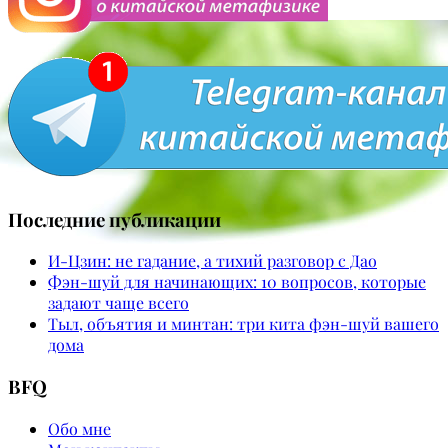
Последние публикации
И-Цзин: не гадание, а тихий разговор с Дао
Фэн-шуй для начинающих: 10 вопросов, которые
задают чаще всего
Тыл, объятия и минтан: три кита фэн-шуй вашего
дома
BFQ
Обо мне