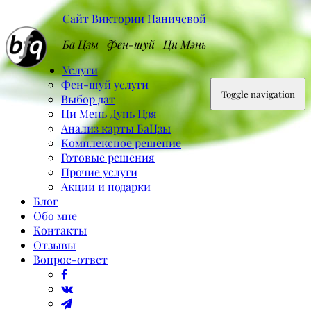
Сайт Виктории Паничевой
Ба Цзы Фен-шуй Ци Мэнь
Услуги
Фен-шуй услуги
Toggle navigation
Выбор дат
Ци Мень Дунь Цзя
Анализ карты БаЦзы
Комплексное решение
Готовые решения
Прочие услуги
Акции и подарки
Блог
Обо мне
Контакты
Отзывы
Вопрос-ответ