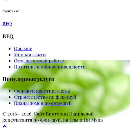
Вконтакте
BFQ
BFQ
Обо мне
Мои контакты
Отзывы о моей работе
Политика конфиденциальности
Популярные услуги
Фен-шуй квартиры/дома
Строительство по фен-шуй
Планы домов по фен-шуй
© 2016 - 2026. Сайт Виктории Паничевой -
консультанта по фэн-шуй, Ба Цзы и Ци Мэнь