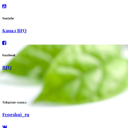
Youtube
Канал BFQ
Facebook
BFQ
Telegram-канал
Fengshui_ru