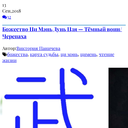
13
Сен,2018
32
Божество Ци Мэнь Дунь Цзя — Тёмный воин/
Черепаха
Автор:
Виктория Паничева
божества
,
карта судьбы
,
ци мэнь
,
цимень
,
чтение
жизни