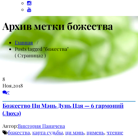
Архив метки божества
Главная
/
Posts tagged "божества"
( Страница2 )
8
Ноя,2018
7
Божество Ци Мэнь Дунь Цзя — 6 гармоний
(Люхэ)
Автор:
Виктория Паничева
божества
,
карта судьбы
,
ци мэнь
,
цимень
,
чтение