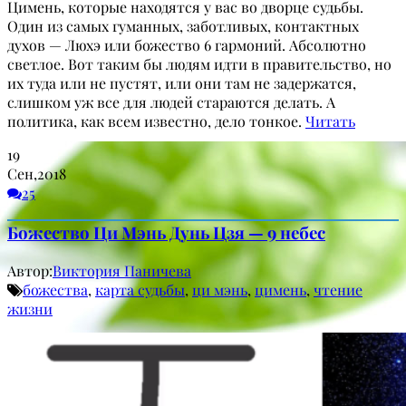
Цимень, которые находятся у вас во дворце судьбы.
Один из самых гуманных, заботливых, контактных
духов — Люхэ или божество 6 гармоний. Абсолютно
светлое. Вот таким бы людям идти в правительство, но
их туда или не пустят, или они там не задержатся,
слишком уж все для людей стараются делать. А
политика, как всем известно, дело тонкое.
Читать
19
Сен,2018
25
Божество Ци Мэнь Дунь Цзя — 9 небес
Автор:
Виктория Паничева
божества
,
карта судьбы
,
ци мэнь
,
цимень
,
чтение
жизни