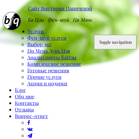
Сайт Виктории Паничевой
Ба Цзы Фен-шуй Ци Мэнь
Услуги
Фен-шуй услуги
Toggle navigation
Выбор дат
Ци Мень Дунь Цзя
Анализ карты БаЦзы
Комплексное решение
Готовые решения
Прочие услуги
Акции и подарки
Блог
Обо мне
Контакты
Отзывы
Вопрос-ответ