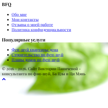
BFQ
Обо мне
Мои контакты
Отзывы о моей работе
Политика конфиденциальности
Популярные услуги
Фен-шуй квартиры/дома
Строительство по фен-шуй
Планы домов по фен-шуй
© 2016 - 2026. Сайт Виктории Паничевой -
консультанта по фэн-шуй, Ба Цзы и Ци Мэнь