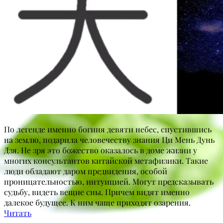
По легенде именно богиня девяти небес, спустившись
на землю, подарила человечеству знания Ци Мень Дунь
Дзя. Не зря это божество оказалось в доме жизни у
многих консультантов китайской метафизики. Такие
люди обладают даром предвидения, особой
проницательностью, интуицией. Могут предсказывать
судьбу, видеть вещие сны. Причем видят именно
далекое будущее. К ним чаще приходят озарения.
Читать